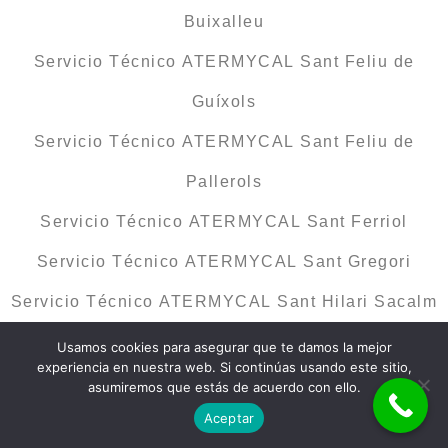
Buixalleu
Servicio Técnico ATERMYCAL Sant Feliu de
Guíxols
Servicio Técnico ATERMYCAL Sant Feliu de
Pallerols
Servicio Técnico ATERMYCAL Sant Ferriol
Servicio Técnico ATERMYCAL Sant Gregori
Servicio Técnico ATERMYCAL Sant Hilari Sacalm
Servicio Técnico ATERMYCAL Sant Jaume de
Usamos cookies para asegurar que te damos la mejor
experiencia en nuestra web. Si continúas usando este sitio,
Llierca
asumiremos que estás de acuerdo con ello.
Aceptar
Servicio Técnico ATERMYCAL Sant Joan de les