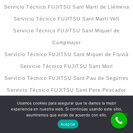
Servicio Técnico FUJITSU Sant Martí de Llémena
Servicio Técnico FUJITSU Sant Martí Vell
Servicio Técnico FUJITSU Sant Miquel de
Campmajor
Servicio Técnico FUJITSU Sant Miquel de Fluvià
Servicio Técnico FUJITSU Sant Mori
Servicio Técnico FUJITSU Sant Pau de Segúries
Servicio Técnico FUJITSU Sant Pere Pescador
Servicio Técnico FUJITSU Santa Coloma de
Usamos cookies para asegurar que te damos la mejor
experiencia en nuestra web. Si continúas usando este sitio,
Farners
asumiremos que estás de acuerdo con ello.
Aceptar
Servicio Técnico FUJITSU Santa Cristina d’Aro